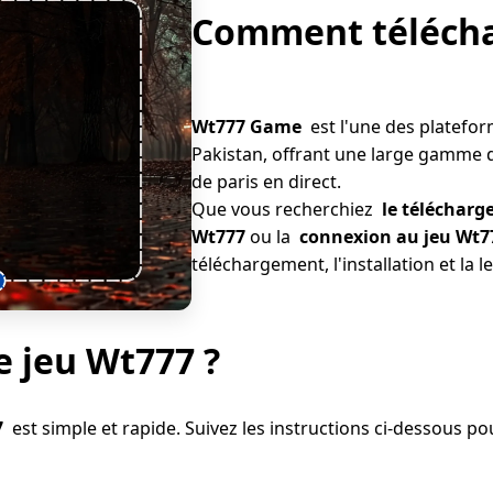
Comment télécha
Wt777 Game
est l'une des plateform
Pakistan, offrant une large gamme d
de paris en direct.
Que vous recherchiez
le téléchar
Wt777
ou la
connexion au jeu Wt7
téléchargement, l'installation et la l
 jeu Wt777 ?
7
est simple et rapide. Suivez les instructions ci-dessous po