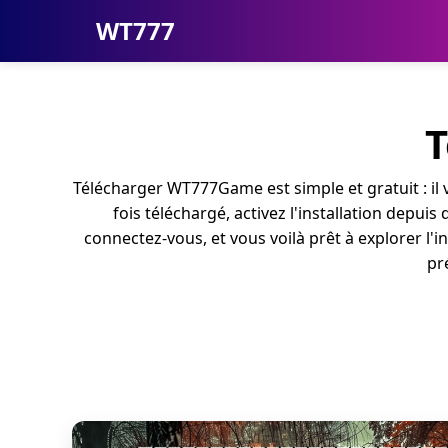
WT777
T
Télécharger WT777Game est simple et gratuit : il
fois téléchargé, activez l'installation depuis
connectez-vous, et vous voilà prêt à explorer l'i
pr