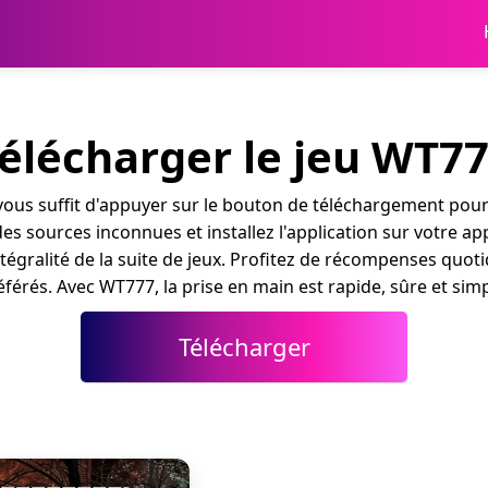
élécharger le jeu WT7
 vous suffit d'appuyer sur le bouton de téléchargement pour
 des sources inconnues et installez l'application sur votre ap
ntégralité de la suite de jeux. Profitez de récompenses quot
éférés. Avec WT777, la prise en main est rapide, sûre et simp
Télécharger