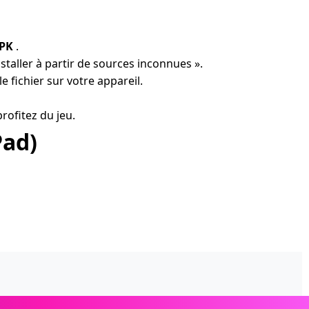
PK
.
staller à partir de sources inconnues ».
e fichier sur votre appareil.
profitez du jeu.
Pad)